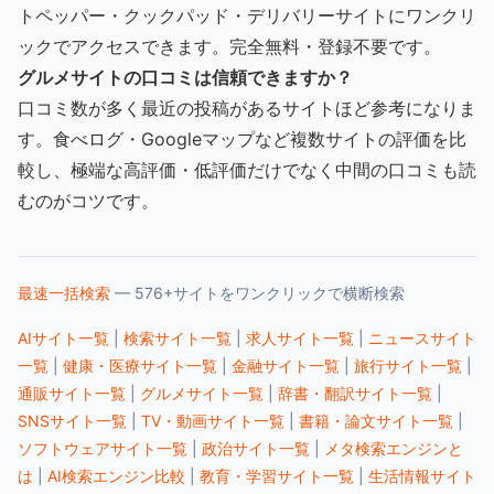
トペッパー・クックパッド・デリバリーサイトにワンクリ
ックでアクセスできます。完全無料・登録不要です。
グルメサイトの口コミは信頼できますか？
口コミ数が多く最近の投稿があるサイトほど参考になりま
す。食べログ・Googleマップなど複数サイトの評価を比
較し、極端な高評価・低評価だけでなく中間の口コミも読
むのがコツです。
最速一括検索
— 576+サイトをワンクリックで横断検索
AIサイト一覧
|
検索サイト一覧
|
求人サイト一覧
|
ニュースサイト
一覧
|
健康・医療サイト一覧
|
金融サイト一覧
|
旅行サイト一覧
|
通販サイト一覧
|
グルメサイト一覧
|
辞書・翻訳サイト一覧
|
SNSサイト一覧
|
TV・動画サイト一覧
|
書籍・論文サイト一覧
|
ソフトウェアサイト一覧
|
政治サイト一覧
|
メタ検索エンジンと
は
|
AI検索エンジン比較
|
教育・学習サイト一覧
|
生活情報サイト