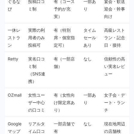
ぐるな
投稿口コ
有（コース
一部あ
宴会・歓送
び
ミ制
予約が充
り
迎会・幹事
実）
向け
一休レ
実際の利
有（特別
タイム
高級レスト
ストラ
用者のみ
席・個室指
セール
ラン・記念
ン
投稿可
定可）
あり
日・接待
Retty
実名口コ
有（一部店
なし
信頼性の高
ミ制
舗）
い実名レビ
（SNS連
ュー
携）
OZmall
女性ユー
有（女性向
一部あ
女子会・デ
ザー中心
け限定席あ
り
ート・ラン
の口コミ
り）
チ
Google
リアルタ
一部店舗で
なし
現在地周辺
マップ
イム口コ
有
の店舗検