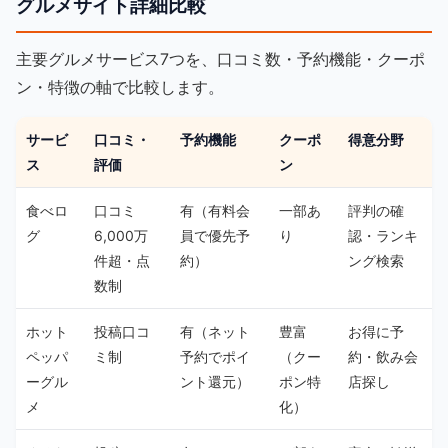
グルメサイト詳細比較
主要グルメサービス7つを、口コミ数・予約機能・クーポ
ン・特徴の軸で比較します。
サービ
口コミ・
予約機能
クーポ
得意分野
ス
評価
ン
食べロ
口コミ
有（有料会
一部あ
評判の確
グ
6,000万
員で優先予
り
認・ランキ
件超・点
約）
ング検索
数制
ホット
投稿口コ
有（ネット
豊富
お得に予
ペッパ
ミ制
予約でポイ
（クー
約・飲み会
ーグル
ント還元）
ポン特
店探し
メ
化）