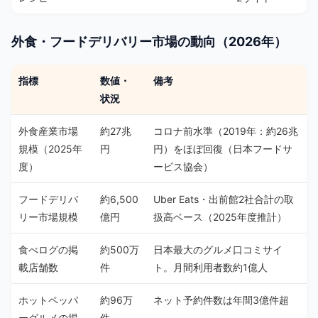
外食・フードデリバリー市場の動向（2026年）
指標
数値・
備考
状況
外食産業市場
約27兆
コロナ前水準（2019年：約26兆
規模（2025年
円
円）をほぼ回復（日本フードサ
度）
ービス協会）
フードデリバ
約6,500
Uber Eats・出前館2社合計の取
リー市場規模
億円
扱高ベース（2025年度推計）
食べログの掲
約500万
日本最大のグルメ口コミサイ
載店舗数
件
ト。月間利用者数約1億人
ホットペッパ
約96万
ネット予約件数は年間3億件超
ーグルメの掲
件