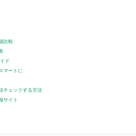
細比較
表
ガイド
スマートに
括チェックする方法
報サイト