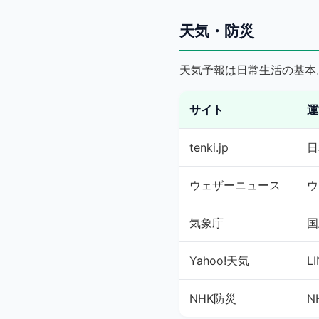
天気・防災
天気予報は日常生活の基本
サイト
運
tenki.jp
日
ウェザーニュース
ウ
気象庁
国
Yahoo!天気
L
NHK防災
N