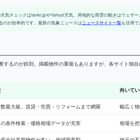
天気チェックはtenki.jpやYahoo!天気、局地的な雨雲の動きはウェ
するのが効率的です。最新の気象ニュースは
ニュースサイト一覧
も活用で
断するのが鉄則。掲載物件の重複もありますが、各サイト独自
徴
向いてい
件数最大級。賃貸・売買・リフォームまで網羅
幅広く物
自の条件検索・価格相場データが充実
相場を把
動産会社直営物件が多い。地域密着型
地元の不